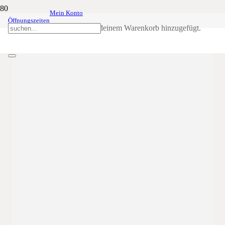
Mein Konto
Weisser Sonntag
07
Apr
0:00
0:00
Öffnungszeiten
Produkt
wurde deinem Warenkorb hinzugefügt.