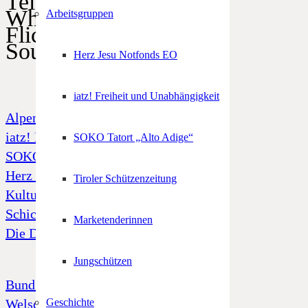
Telegram
WhatsApp
Arbeitsgruppen
Flickr
SoundCloud
Herz Jesu Notfonds EO
iatz! Freiheit und Unabhängigkeit
Alpenregionstreffen
iatz! Freiheit und Unabhängigkeit
SOKO Tatort „Alto Adige“
SOKO Tatort „Alto Adige“
Herz Jesu Notfonds
Tiroler Schützenzeitung
Kulturfonds
Schicksal 39
Marketenderinnen
Die Dornenkrone
Jungschützen
Bund Tiroler Schützenkompanien
Welschtiroler Schützenbund
Geschichte