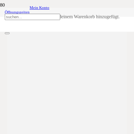
Mein Konto
Tiroler Ball der
02
Feb
20:00
23:59
Öffnungszeiten
Schützenkompanie Ehrenburg in Kiens
Produkt
wurde deinem Warenkorb hinzugefügt.