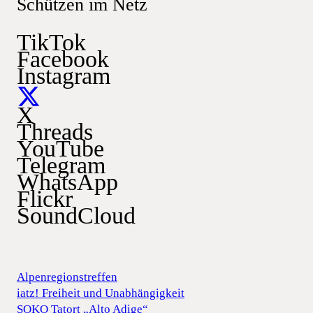
Schützen im Netz
TikTok
Facebook
Instagram
X
Threads
YouTube
Telegram
WhatsApp
Flickr
SoundCloud
Alpenregionstreffen
iatz! Freiheit und Unabhängigkeit
SOKO Tatort „Alto Adige“