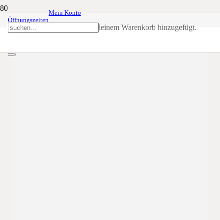
Mein Konto
Tiroler Ball der
06
Feb
20:00
23:59
Öffnungszeiten
Schützenkompanie Ehrenburg
Produkt
wurde deinem Warenkorb hinzugefügt.