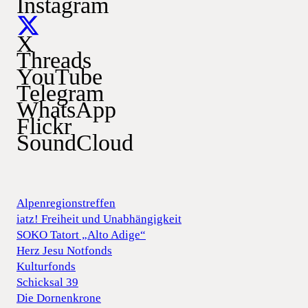
Instagram
X
Threads
YouTube
Telegram
WhatsApp
Flickr
SoundCloud
Alpenregionstreffen
iatz! Freiheit und Unabhängigkeit
SOKO Tatort „Alto Adige“
Herz Jesu Notfonds
Kulturfonds
Schicksal 39
Die Dornenkrone