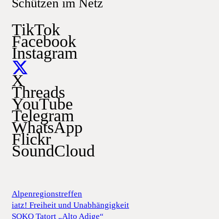
Schützen im Netz
TikTok
Facebook
Instagram
X
Threads
YouTube
Telegram
WhatsApp
Flickr
SoundCloud
Alpenregionstreffen
iatz! Freiheit und Unabhängigkeit
SOKO Tatort „Alto Adige“