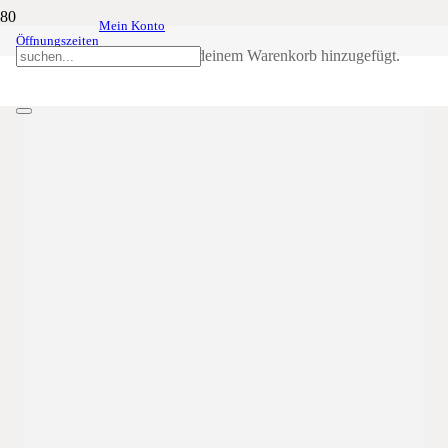
Mein Konto
Stephansball der
26
Dez
20:00
23:59
Öffnungszeiten
Schützenkompanie Truden
Produkt
wurde deinem Warenkorb hinzugefügt.