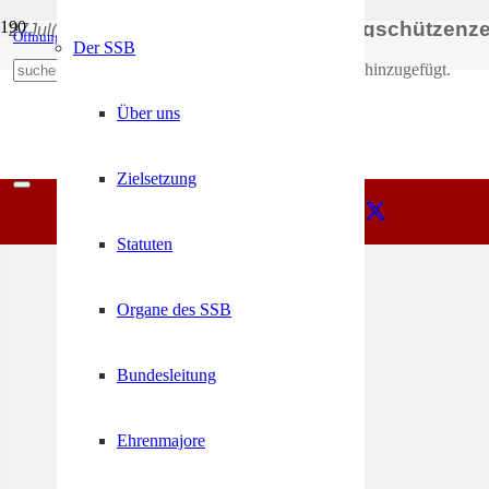
SSB-Jungschützenzelt
27
Jul
(Jul 27)
14:00
30
(Jul 30)
15:00
Öffnungszeiten
Mein Konto
Der SSB
Produkt
wurde deinem Warenkorb hinzugefügt.
+39 0471 974 078
Über uns
Zielsetzung
Statuten
Organe des SSB
Bundesleitung
Ehrenmajore