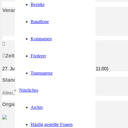
Bezirke
Veranstaltungs Details
Bataillone
Kompanien
Zeit
Förderer
27. Juli 2023
14:00
-
30. Juli 2023
15:00
(GMT-11:00)
Transparenz
Standort
Nützliches
Altrei, Festplatz
Organisator
Archiv
Häufig gestellte Fragen