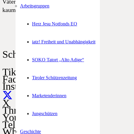
Väterglaube am Herzen liegen, wie
Arbeitsgruppen
kaum einem anderen!
Herz Jesu Notfonds EO
iatz! Freiheit und Unabhängigkeit
Schützen im Netz
SOKO Tatort „Alto Adige“
TikTok
Facebook
Tiroler Schützenzeitung
Instagram
Marketenderinnen
X
Threads
Jungschützen
YouTube
Telegram
WhatsApp
Geschichte