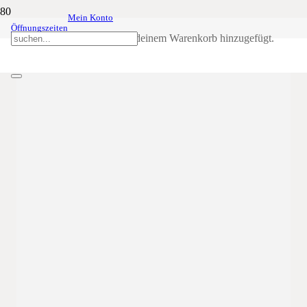
Mein Konto
Sommerfest der
05
Aug
18:00
8:04
Öffnungszeiten
Schützenkompanie St. Martin i. Pass.
Produkt
wurde deinem Warenkorb hinzugefügt.