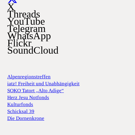
X
Threads
YouTube
Telegram
WhatsApp
Flickr
SoundCloud
Alpenregionstreffen
iatz! Freiheit und Unabhängigkeit
SOKO Tatort „Alto Adige“
Herz Jesu Notfonds
Kulturfonds
Schicksal 39
Die Dornenkrone