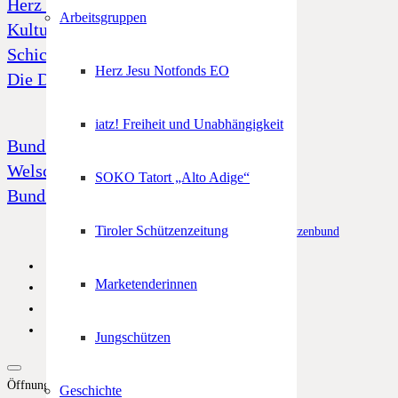
Herz Jesu Notfonds
Arbeitsgruppen
Kulturfonds
Schicksal 39
Herz Jesu Notfonds EO
Die Dornenkrone
iatz! Freiheit und Unabhängigkeit
Bund Tiroler Schützenkompanien
Welschtiroler Schützenbund
SOKO Tatort „Alto Adige“
Bund Bayerischen Gebirgsschützen
Tiroler Schützenzeitung
© Alle Rechte vorbehalten –
Südtiroler Schützenbund
Marketenderinnen
Jungschützen
Öffnungszeiten
Geschichte