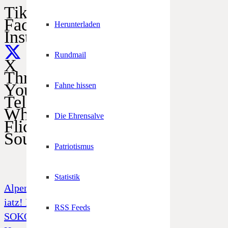
TikTok
Facebook
Herunterladen
Instagram
Rundmail
X
Threads
YouTube
Fahne hissen
Telegram
WhatsApp
Die Ehrensalve
Flickr
SoundCloud
Patriotismus
Statistik
Alpenregionstreffen
iatz! Freiheit und Unabhängigkeit
RSS Feeds
SOKO Tatort „Alto Adige“