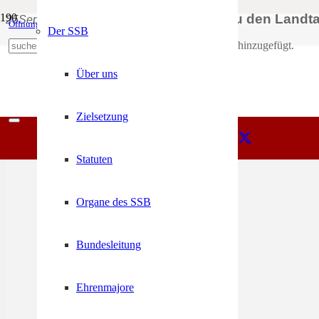
Podiumsdiskussionzu den Landt
25
Sep
19:00
22:00
Öffnungszeiten
Mein Konto
Der SSB
Produkt
wurde deinem Warenkorb hinzugefügt.
+39 0471 974 078
Über uns
Zielsetzung
Statuten
Organe des SSB
Bundesleitung
Ehrenmajore