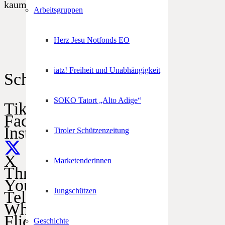
kaum einem anderen!
Arbeitsgruppen
Herz Jesu Notfonds EO
iatz! Freiheit und Unabhängigkeit
Schützen im Netz
SOKO Tatort „Alto Adige“
TikTok
Facebook
Instagram
Tiroler Schützenzeitung
X
Marketenderinnen
Threads
YouTube
Jungschützen
Telegram
WhatsApp
Flickr
Geschichte