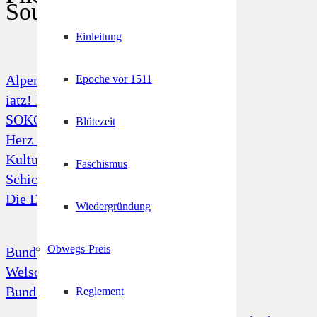
SoundCloud
Einleitung
Alpenregionstreffen
Epoche vor 1511
iatz! Freiheit und Unabhängigkeit
SOKO Tatort „Alto Adige“
Blütezeit
Herz Jesu Notfonds
Kulturfonds
Faschismus
Schicksal 39
Die Dornenkrone
Wiedergründung
Obwegs-Preis
Bund Tiroler Schützenkompanien
Welschtiroler Schützenbund
Bund Bayerischen Gebirgsschützen
Reglement