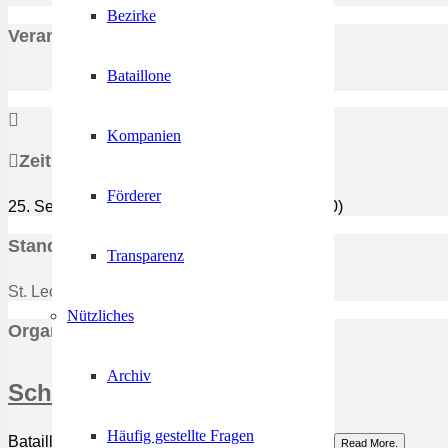
Bezirke
Veranstaltungs Details
Bataillone
Kompanien
Zeit
Förderer
25. September 2018
19:00
-
22:00
(GMT+00:00)
Standort
Transparenz
St. Leonhard in Passeier, Vereinshaus
Nützliches
Organisator
Archiv
Schützenbataillon Passeier
Häufig gestellte Fragen
Bataillonskommandant Artur Oberprantacher...
Read More.