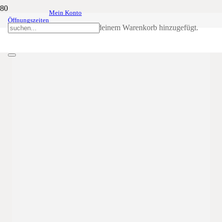
Mein Konto
Podiumsdiskussion
26
Jan
20:00
23:00
Öffnungszeiten
"Schaffen wir das?" in Girlan
Produkt
wurde deinem Warenkorb hinzugefügt.