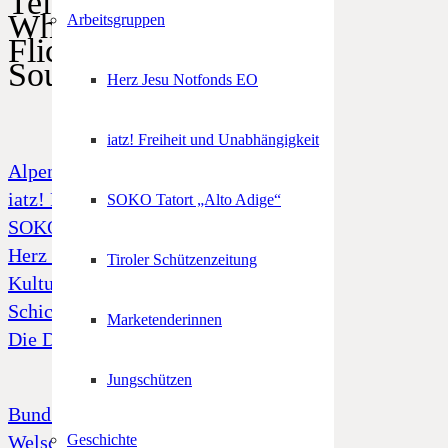
Telegram
WhatsApp
Arbeitsgruppen
Flickr
SoundCloud
Herz Jesu Notfonds EO
iatz! Freiheit und Unabhängigkeit
Alpenregionstreffen
iatz! Freiheit und Unabhängigkeit
SOKO Tatort „Alto Adige“
SOKO Tatort „Alto Adige“
Herz Jesu Notfonds
Tiroler Schützenzeitung
Kulturfonds
Schicksal 39
Marketenderinnen
Die Dornenkrone
Jungschützen
Bund Tiroler Schützenkompanien
Welschtiroler Schützenbund
Geschichte