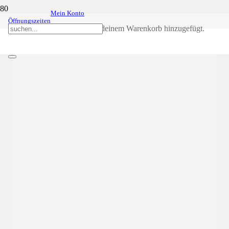
Mein Konto
Pfingstmontag
29
Mai
0:00
0:00
Öffnungszeiten
Produkt
wurde deinem Warenkorb hinzugefügt.