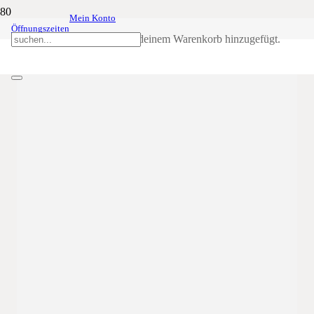
Mein Konto
Peter-Mayr-Gedenkfeier an der
29
Feb
ganztägig
Öffnungszeiten
Mahr
Produkt
wurde deinem Warenkorb hinzugefügt.