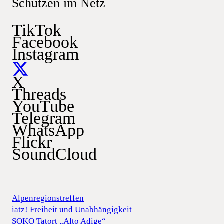
Schützen im Netz
TikTok
Facebook
Instagram
X
Threads
YouTube
Telegram
WhatsApp
Flickr
SoundCloud
Alpenregionstreffen
iatz! Freiheit und Unabhängigkeit
SOKO Tatort „Alto Adige“