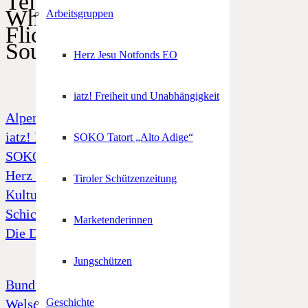
Telegram
WhatsApp
Arbeitsgruppen
Flickr
SoundCloud
Herz Jesu Notfonds EO
iatz! Freiheit und Unabhängigkeit
Alpenregionstreffen
iatz! Freiheit und Unabhängigkeit
SOKO Tatort „Alto Adige“
SOKO Tatort „Alto Adige“
Herz Jesu Notfonds
Tiroler Schützenzeitung
Kulturfonds
Schicksal 39
Marketenderinnen
Die Dornenkrone
Jungschützen
Bund Tiroler Schützenkompanien
Welschtiroler Schützenbund
Geschichte