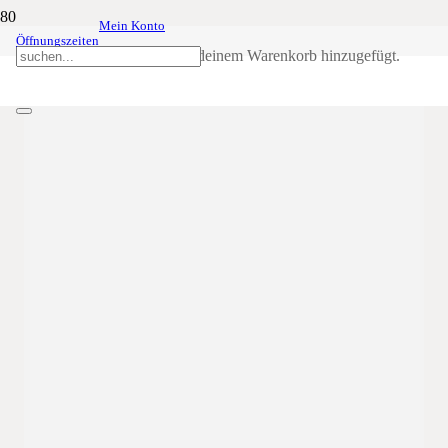
Mein Konto
Jahreshauptversammlung
15
Mär
20:00
22:00
Öffnungszeiten
der Marketenderinnen im SSB in Kardaun
Produkt
wurde deinem Warenkorb hinzugefügt.