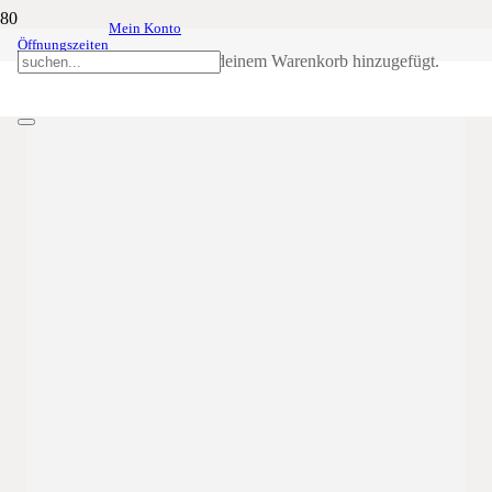
Mein Konto
Die Frauen und die
08
Jun
20:00
22:00
Öffnungszeiten
Feuernacht
Produkt
wurde deinem Warenkorb hinzugefügt.