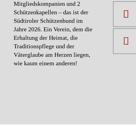
Mitgliedskompanien und 2
Vorstellung, Diskussion und Abstimmu
Schützenkapellen – das ist der
Südtiroler Schützenbund im
Neuwahl des Bundesgeschäftsführers
Jahre 2026. Ein Verein, dem die
Ehrungen
Erhaltung der Heimat, die
Traditionspflege und der
Videogrußbotschaften
Väterglaube am Herzen liegen,
Grußworte der Ehrengäste
wie kaum einem anderen!
Allfälliges
Tiroler Landeshymne