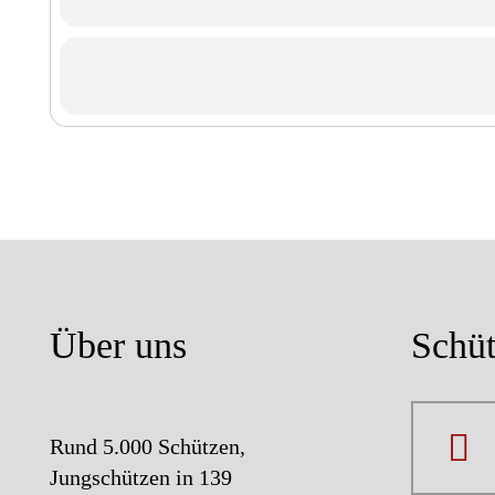
Tagesordnung
Apell durch den LKdt.-Adjutanten Jürg
Begrüßung durch den Landeskommand
Genehmigung des Protokolls der 52. 
Bericht des Landeskommandanten Elm
Organisatorischer Bericht des LKdt.-Ad
Über uns
Schüt
Bericht des Bundeskassiers Dr. Franzj
Bericht der Kassenrevisoren und Entl
Bericht der Bundesreferenten über ihr
Rund 5.000 Schützen,
Jungschützen in 139
Diskussion zu den Tagesordnungspunkt