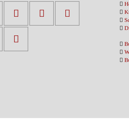
H
ng von Anträgen und Resolutionen
K
S
D
B
W
B