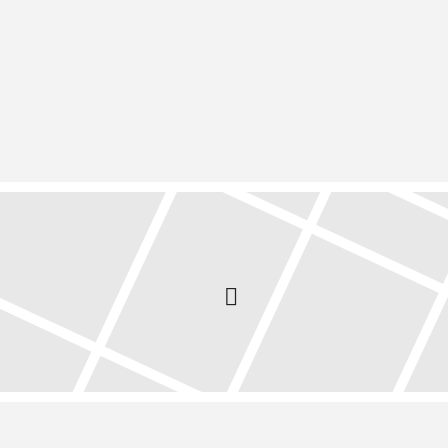
lung im Waltherhaus.
mpanie- bzw. kapelle sowie für alle Delegierten des Bu
 interessierten Schützen und Marketenderinnen sind herz
ie mindestens
8 Tage
vor Beginn der Bundesversammlun
ersammlung von den zuständigen Bezirksmajoren verteil
n ihres Bezirkes dem Adjutanten des LKdt. für den App
 in Betrieb
(mit Vorverkauf für Verpflegung durch die SK
nschließend ist sie noch von 16.30 bis 17.30 Uhr geöff
Veranstaltung sofort begonnen werden und ihr Verlauf r
ozen-Zentrum.