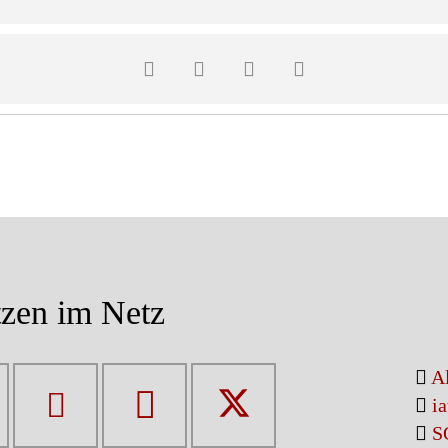
en Wirth Anderlan
anten Elmar Thaler
Ordentlichen Bundesversammlung
ar Thaler
jutanten Jürgen Wirth Anderlan
zen im Netz
osef Roner
astung des Bundeskassiers
Al
e Aufgabenbereiche
i
S
en 4, 5, 6 und 8