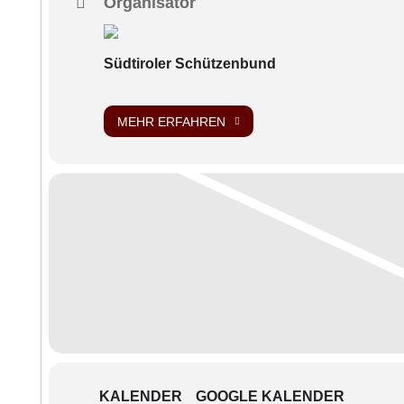
Organisator
17.30 Uhr: Beginn der Bundesversamm
Südtiroler Schützenbund
Wichtige Hinweise:
MEHR ERFAHREN
Die Teilnahme
ist für jede Mitgliedsko
Beschränkung der Teilnehmerzahl, alle
Anträge
werden nur behandelt, wenn s
zukommen.
Die Tagungsunterlagen
werden vor der V
fehlenden Kompanien und BA-Delegierte
Ab 14.00 Uhr
ist die
Bar im Waltherhaus
Abmarsch zum Gottesdienst geöffnet. A
Bundesversammlung auf, damit mit der 
Günstige
Parkmöglichkeit
: Parkhaus B
KALENDER
GOOGLE KALENDER