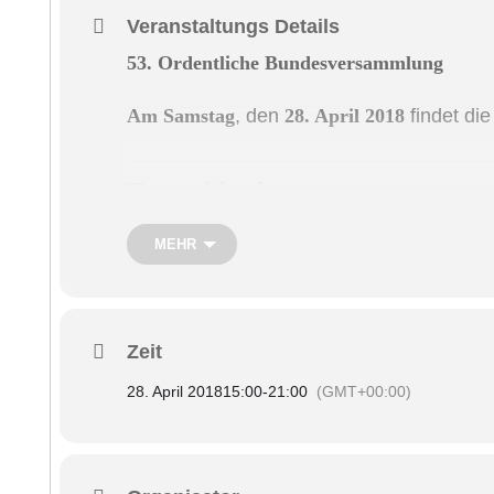
Veranstaltungs Details
53. Ordentliche Bundesversammlung
Am
Samstag
, den
28. April 2018
findet di
Tagesablauf:
MEHR
14.30 Uhr: Eintreffen der Teilnehmer i
15.00 Uhr: Aufstellung in der Laurinst
15.15 Uhr: Abmarsch zum Bozner Dom i
Zeit
16.00 Uhr: Heilige Messe mit Landesk
28. April 2018
15:00
-
21:00
(GMT+00:00)
Rosenthal Lüsen am Peter-Mayr-Denk
16.30 Uhr: Abmarsch zum Waltherhaus,