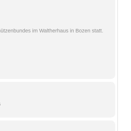
hützenbundes im Waltherhaus in Bozen statt.
ng mit Ehrensalve der Schützenkompanie
s