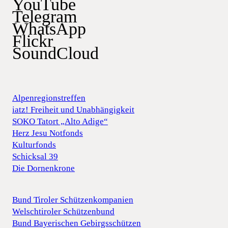
YouTube
Telegram
WhatsApp
Flickr
SoundCloud
Alpenregionstreffen
iatz! Freiheit und Unabhängigkeit
SOKO Tatort „Alto Adige“
Herz Jesu Notfonds
Kulturfonds
Schicksal 39
Die Dornenkrone
Bund Tiroler Schützenkompanien
Welschtiroler Schützenbund
Bund Bayerischen Gebirgsschützen