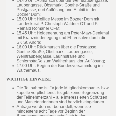
14.40 Uhr: Abmarsch über die Weintraubengasse,
Laubengasse, Obstmarkt, Goethe-Straße und
Postgasse, dort Auflösung und Eintritt in den
Bozner Dom;
15.00 Uhr: Heilige Messe im Bozner Dom mit
Landeskurat P. Christoph Waldner OT und P.
Reinald Romaner OFM;
15.45 Uhr: Heldenehrung am Peter-Mayr-Denkmal
mit Kranzniederlegung und Ehrensalve durch die
SK St. Andrä;
16.00 Uhr: Rückmarsch über die Postgasse,
Goethe-Straße, Obstmarkt, Laubengasse,
Weintraubengasse, Laurinstraße und
Schlernstraße zum Waltherhaus, dort Auflösung;
17.00 Uhr: Beginn der Bundesversammlung im
Waltherhaus.
WICHTIGE HINWEISE
Die Teilnahme ist für jede Mitgliedskompanie- bzw.
kapelle verpflichtend. Es gibt keine Begrenzung
der Teilnehmerzahl – alle interessierten Schützen
und Marketenderinnen sind herzlich eingeladen.
Anträge werden nur behandelt, wenn sie
mindestens acht Tage vor Beginn der
Bundesversammlung schriftlich in der