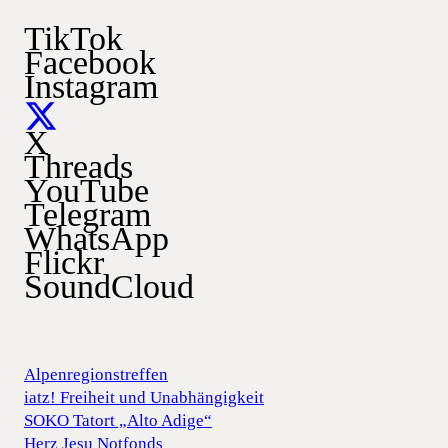
TikTok
Facebook
Instagram
X
Threads
YouTube
Telegram
WhatsApp
Flickr
SoundCloud
Alpenregionstreffen
iatz! Freiheit und Unabhängigkeit
SOKO Tatort „Alto Adige“
Herz Jesu Notfonds