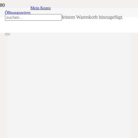
Mein Konto
Bozner Ball
13
Jan
20:00
23:59
Öffnungszeiten
Produkt
wurde deinem Warenkorb hinzugefügt.