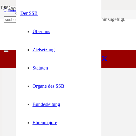
Bozner Ball
14
Jan
20:00
23:59
Öffnungszeiten
Mein Konto
Der SSB
Produkt
wurde deinem Warenkorb hinzugefügt.
+39 0471 974 078
Über uns
Zielsetzung
Statuten
Organe des SSB
Bundesleitung
Ehrenmajore