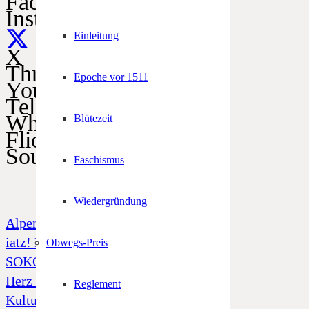
Facebook
Instagram
Einleitung
X
Threads
Epoche vor 1511
YouTube
Telegram
WhatsApp
Blütezeit
Flickr
SoundCloud
Faschismus
Wiedergründung
Alpenregionstreffen
iatz! Freiheit und Unabhängigkeit
Obwegs-Preis
SOKO Tatort „Alto Adige“
Herz Jesu Notfonds
Reglement
Kulturfonds