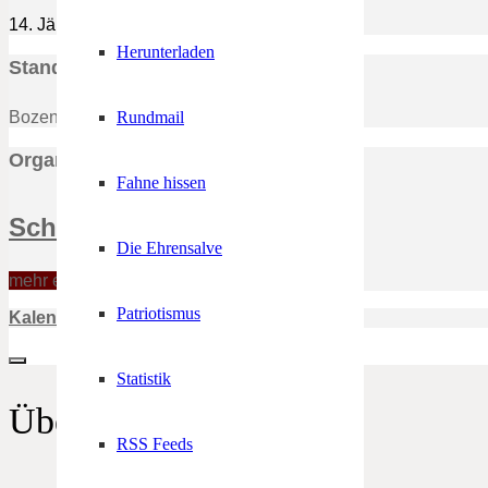
14. Jänner 2023
20:00
-
23:59
(GMT+01:00)
Herunterladen
Standort
Bozen, Kolpinghaus
Rundmail
Organisator
Fahne hissen
Schützenkompanie Bozen
Die Ehrensalve
mehr erfahren
Patriotismus
Kalender
Google Kalender
Statistik
Über uns
RSS Feeds