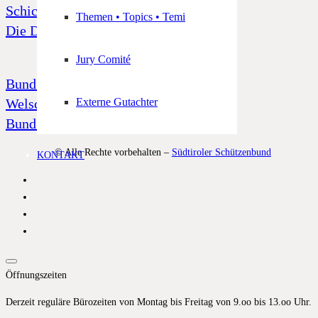
Schicksal 39
Themen • Topics • Temi
Die Dornenkrone
Jury Comité
Bund Tiroler Schützenkompanien
Welschtiroler Schützenbund
Externe Gutachter
Bund Bayerischen Gebirgsschützen
© Alle Rechte vorbehalten –
Südtiroler Schützenbund
KONTAKT
Öffnungszeiten
Derzeit reguläre Bürozeiten von Montag bis Freitag von 9.oo bis 13.oo Uhr.