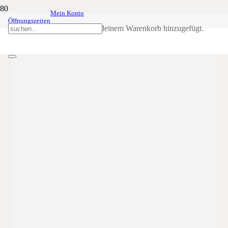
Mein Konto
Bezirkstag Süd-Tiroler
30
Apr
19:30
22:00
Öffnungszeiten
Unterland in Kurtatsch
Produkt
wurde deinem Warenkorb hinzugefügt.