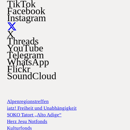
TikTok
Facebook
Instagram
X
Threads
YouTube
Telegram
WhatsApp
Flickr
SoundCloud
Alpenregionstreffen
iatz! Freiheit und Unabhängigkeit
SOKO Tatort „Alto Adige“
Herz Jesu Notfonds
Kulturfonds