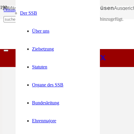
Bezirkstag Brixen in Lüsen
10
Mär
16:00
20:00
Ausgeric
Öffnungszeiten
Mein Konto
Der SSB
Produkt
wurde deinem Warenkorb hinzugefügt.
+39 0471 974 078
Über uns
Zielsetzung
Statuten
Organe des SSB
Bundesleitung
Ehrenmajore