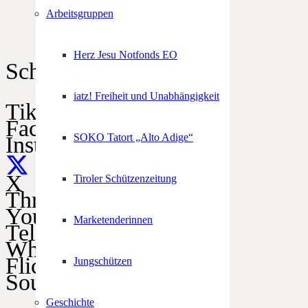
Arbeitsgruppen
Herz Jesu Notfonds EO
Schützen im Netz
iatz! Freiheit und Unabhängigkeit
TikTok
Facebook
SOKO Tatort „Alto Adige“
Instagram
X
Tiroler Schützenzeitung
Threads
YouTube
Marketenderinnen
Telegram
WhatsApp
Flickr
Jungschützen
SoundCloud
Geschichte