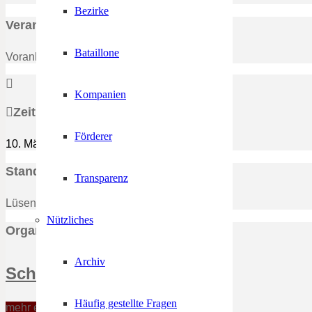
Bezirke
Veranstaltungs Details
Bataillone
Vorankündigung
Kompanien
Zeit
Förderer
10. März 2024
16:00
-
20:00
(GMT-11:00)
Standort
Transparenz
Lüsen, Schützenheim
Nützliches
Organisator
Archiv
Schützenbezirk Brixen
Häufig gestellte Fragen
mehr erfahren