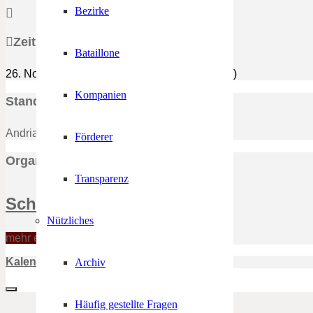
Bezirke
Zeit
Bataillone
26. November 2021
17:00
-
22:00
(GMT+01:00)
Kompanien
Standort
Andrian, Dorfplatz
Förderer
Organisator
Transparenz
Schützenkompanie Andrian
Nützliches
mehr erfahren
Kalender
Google Kalender
Archiv
Häufig gestellte Fragen