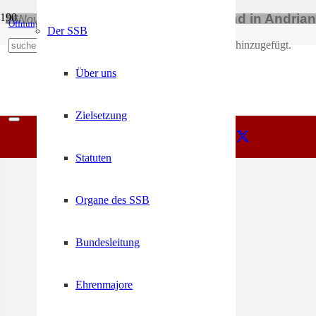
Eröffnung Adventstand in Andrian
26
Nov
17:00
22:00
Öffnungszeiten
Mein Konto
Der SSB
Produkt
wurde deinem Warenkorb hinzugefügt.
+39 0471 974 078
Über uns
Zielsetzung
Statuten
Organe des SSB
Bundesleitung
Ehrenmajore