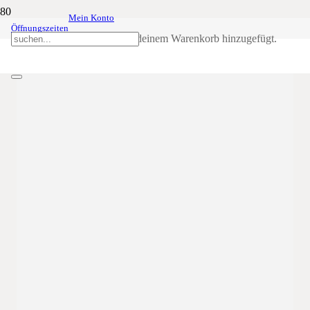
Mein Konto
220-Jahrfeier
12
Aug
(Aug 12)
19:00
13
(Aug 13)
23:59
Öffnungszeiten
der Schützenkompanie Steinegg
Produkt
wurde deinem Warenkorb hinzugefügt.