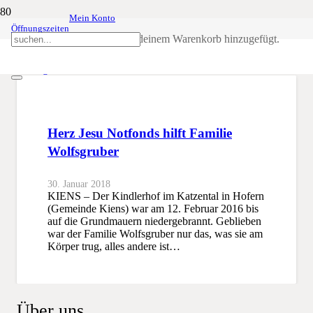
Mein Konto
Öffnungszeiten
Wolfsgruber
Produkt
wurde deinem Warenkorb hinzugefügt.
SSB
Wolfsgruber
Herz Jesu Notfonds hilft Familie
Wolfsgruber
30. Januar 2018
KIENS – Der Kindlerhof im Katzental in Hofern
(Gemeinde Kiens) war am 12. Februar 2016 bis
auf die Grundmauern niedergebrannt. Geblieben
war der Familie Wolfsgruber nur das, was sie am
Körper trug, alles andere ist…
Über uns