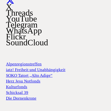
X
Threads
YouTube
Telegram
WhatsApp
Flickr
SoundCloud
Alpenregionstreffen
iatz! Freiheit und Unabhängigkeit
SOKO Tatort „Alto Adige“
Herz Jesu Notfonds
Kulturfonds
Schicksal 39
Die Dornenkrone