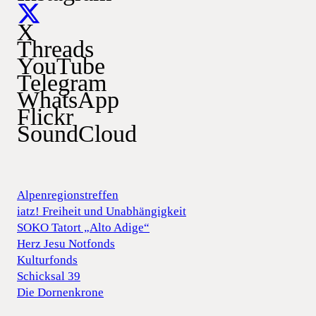
X
Threads
YouTube
Telegram
WhatsApp
Flickr
SoundCloud
Alpenregionstreffen
iatz! Freiheit und Unabhängigkeit
SOKO Tatort „Alto Adige“
Herz Jesu Notfonds
Kulturfonds
Schicksal 39
Die Dornenkrone