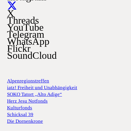
X
Threads
YouTube
Telegram
WhatsApp
Flickr
SoundCloud
Alpenregionstreffen
iatz! Freiheit und Unabhängigkeit
SOKO Tatort „Alto Adige“
Herz Jesu Notfonds
Kulturfonds
Schicksal 39
Die Dornenkrone