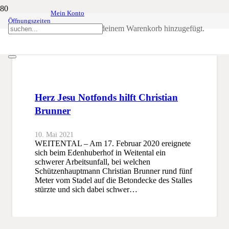
Mein Konto
Öffnungszeiten
Unfall
Produkt
wurde deinem Warenkorb hinzugefügt.
SSB
Unfall
Herz Jesu Notfonds hilft Christian
Brunner
10. Mai 2021
WEITENTAL – Am 17. Februar 2020 ereignete
sich beim Edenhuberhof in Weitental ein
schwerer Arbeitsunfall, bei welchen
Schützenhauptmann Christian Brunner rund fünf
Meter vom Stadel auf die Betondecke des Stalles
stürzte und sich dabei schwer…