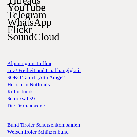
Threads
YouTube
Telegram
WhatsApp
Flickr
SoundCloud
Alpenregionstreffen
iatz! Freiheit und Unabhängigkeit
SOKO Tatort „Alto Adige“
Herz Jesu Notfonds
Kulturfonds
Schicksal 39
Die Dornenkrone
Bund Tiroler Schützenkompanien
Welschtiroler Schützenbund