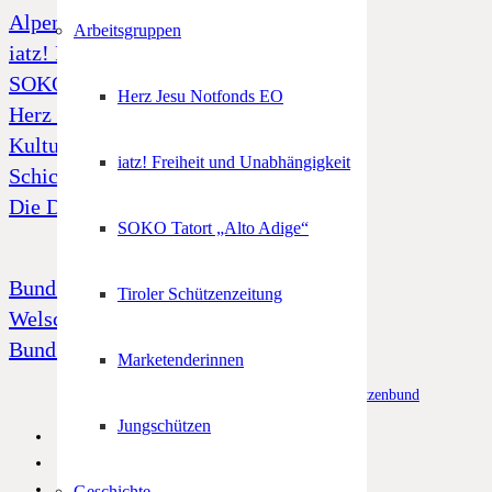
Alpenregionstreffen
Arbeitsgruppen
iatz! Freiheit und Unabhängigkeit
SOKO Tatort „Alto Adige“
Herz Jesu Notfonds EO
Herz Jesu Notfonds
Kulturfonds
iatz! Freiheit und Unabhängigkeit
Schicksal 39
Die Dornenkrone
SOKO Tatort „Alto Adige“
Bund Tiroler Schützenkompanien
Tiroler Schützenzeitung
Welschtiroler Schützenbund
Bund Bayerischen Gebirgsschützen
Marketenderinnen
© Alle Rechte vorbehalten –
Südtiroler Schützenbund
Jungschützen
Geschichte