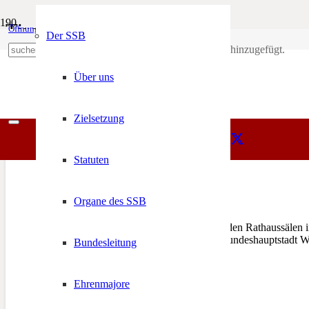
Tiroler Ball
Öffnungszeiten
Mein Konto
Der SSB
Produkt
wurde deinem Warenkorb hinzugefügt.
SSB
+39 0471 974 078
Tiroler Ball
Über uns
Zielsetzung
Statuten
Tiroler Ball in Wien
Organe des SSB
25. Januar 2015
WIEN – Jedes Jahr wird in den Rathaussälen i
Verbundenheit zu unserer Bundeshauptstadt W
Bundesleitung
Ehrenmajore