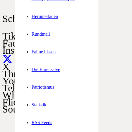
Schützen im Netz
Herunterladen
TikTok
Rundmail
Facebook
Instagram
Fahne hissen
X
Die Ehrensalve
Threads
YouTube
Telegram
Patriotismus
WhatsApp
Flickr
Statistik
SoundCloud
RSS Feeds