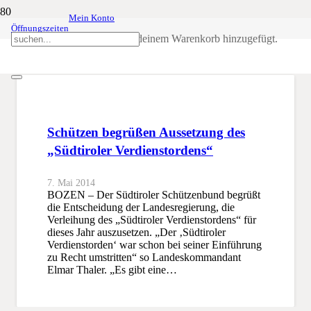
Mein Konto
Öffnungszeiten
Südtiroler Verdienstorden
Produkt
wurde deinem Warenkorb hinzugefügt.
SSB
Südtiroler Verdienstorden
Schützen begrüßen Aussetzung des
„Südtiroler Verdienstordens“
7. Mai 2014
BOZEN – Der Südtiroler Schützenbund begrüßt
die Entscheidung der Landesregierung, die
Verleihung des „Südtiroler Verdienstordens“ für
dieses Jahr auszusetzen. „Der ‚Südtiroler
Verdienstorden‘ war schon bei seiner Einführung
zu Recht umstritten“ so Landeskommandant
Elmar Thaler. „Es gibt eine…