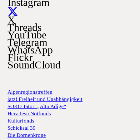
Instagram
X
Threads
YouTube
Telegram
WhatsApp
Flickr
SoundCloud
Alpenregionstreffen
iatz! Freiheit und Unabhängigkeit
SOKO Tatort „Alto Adige“
Herz Jesu Notfonds
Kulturfonds
Schicksal 39
Die Dornenkrone