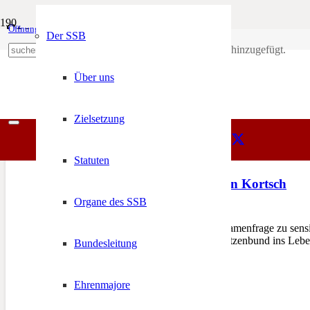
Stocker
Öffnungszeiten
Mein Konto
Der SSB
Produkt
wurde deinem Warenkorb hinzugefügt.
SSB
+39 0471 974 078
Stocker
Über uns
Zielsetzung
Statuten
Toponomastikabend in Kortsch
Organe des SSB
15. Juni 2012
KORTSCH – Für die Ortsnamenfrage zu sensibil
mit der vom Südtiroler Schützenbund ins Le
Bundesleitung
Ehrenmajore