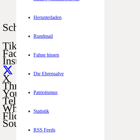
Herunterladen
Schützen im Netz
Rundmail
TikTok
Facebook
Fahne hissen
Instagram
Die Ehrensalve
X
Threads
YouTube
Patriotismus
Telegram
WhatsApp
Statistik
Flickr
SoundCloud
RSS Feeds