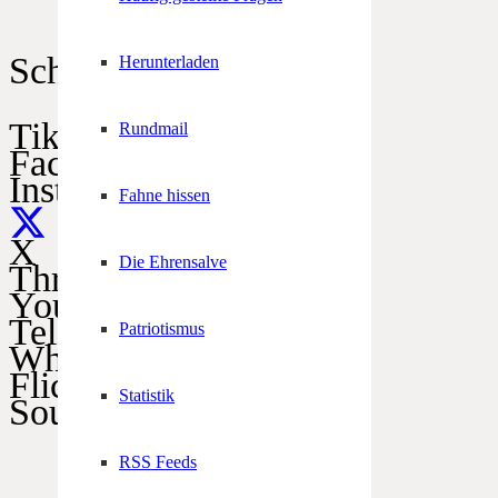
Schützen im Netz
Herunterladen
TikTok
Rundmail
Facebook
Instagram
Fahne hissen
X
Die Ehrensalve
Threads
YouTube
Telegram
Patriotismus
WhatsApp
Flickr
Statistik
SoundCloud
RSS Feeds