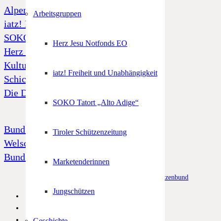
Alpenregionstreffen
Arbeitsgruppen
iatz! Freiheit und Unabhängigkeit
SOKO Tatort „Alto Adige“
Herz Jesu Notfonds EO
Herz Jesu Notfonds
Kulturfonds
iatz! Freiheit und Unabhängigkeit
Schicksal 39
Die Dornenkrone
SOKO Tatort „Alto Adige“
Bund Tiroler Schützenkompanien
Tiroler Schützenzeitung
Welschtiroler Schützenbund
Bund Bayerischen Gebirgsschützen
Marketenderinnen
© Alle Rechte vorbehalten –
Südtiroler Schützenbund
Jungschützen
Geschichte