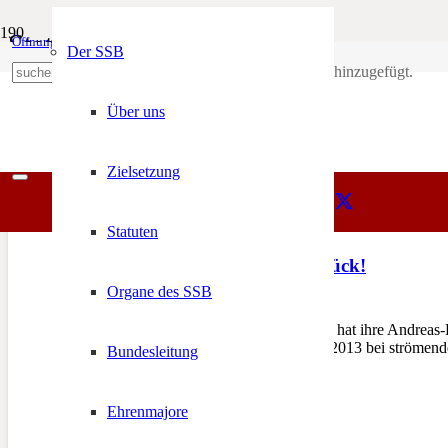
Statue
Öffnungszeiten
Mein Konto
Der SSB
Produkt
wurde deinem Warenkorb hinzugefügt.
SSB
+39 0471 974 078
Statue
Über uns
Zielsetzung
Statuten
Andreas Hofer ist zurück!
Organe des SSB
31. Oktober 2013
MERAN – Die Stadt Meran hat ihre Andreas-Ho
Mittwoch, den 30. Oktober 2013 bei ströme
Bundesleitung
Ehrenmajore