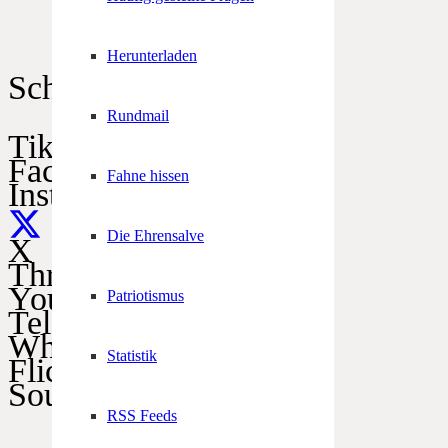
Herunterladen
Schützen im Netz
Rundmail
TikTok
Facebook
Fahne hissen
Instagram
Die Ehrensalve
X
Threads
YouTube
Patriotismus
Telegram
WhatsApp
Statistik
Flickr
SoundCloud
RSS Feeds