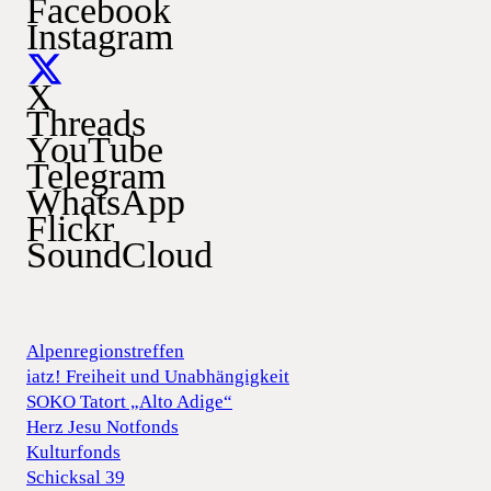
Facebook
Instagram
X
Threads
YouTube
Telegram
WhatsApp
Flickr
SoundCloud
Alpenregionstreffen
iatz! Freiheit und Unabhängigkeit
SOKO Tatort „Alto Adige“
Herz Jesu Notfonds
Kulturfonds
Schicksal 39