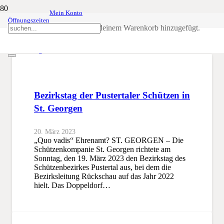
Mein Konto
Öffnungszeiten
St. Georgen
Produkt
wurde deinem Warenkorb hinzugefügt.
SSB
St. Georgen
Bezirkstag der Pustertaler Schützen in
St. Georgen
20. März 2023
„Quo vadis“ Ehrenamt? ST. GEORGEN – Die
Schützenkompanie St. Georgen richtete am
Sonntag, den 19. März 2023 den Bezirkstag des
Schützenbezirkes Pustertal aus, bei dem die
Bezirksleitung Rückschau auf das Jahr 2022
hielt. Das Doppeldorf…