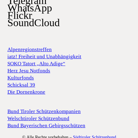
Telegram
WhatsApp
Flickr
SoundCloud
Alpenregionstreffen
iatz! Freiheit und Unabhängigkeit
SOKO Tatort „Alto Adige“
Herz Jesu Notfonds
Kulturfonds
Schicksal 39
Die Dornenkrone
Bund Tiroler Schützenkompanien
Welschtiroler Schützenbund
Bund Bayerischen Gebirgsschützen
© Alle Rechte vorbehalten –
Südtiroler Schützenbund