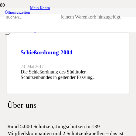
Mein Konto
Öffnungszeiten
Schießordnung
Produkt
wurde deinem Warenkorb hinzugefügt.
SSB
Schießordnung
Schießordnung 2004
23. Mai 2017
Die Schießordnung des Südtiroler
Schützenbundes in geltender Fassung.
Über uns
Rund 5.000 Schützen, Jungschützen in 139
Mitgliedskompanien und 2 Schützenkapellen – das ist