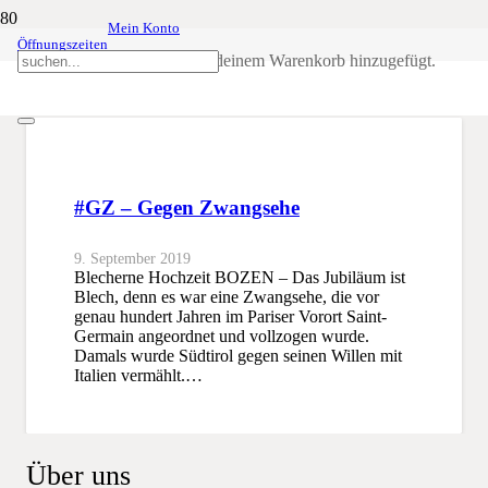
Mein Konto
Öffnungszeiten
Saint-Germain
Produkt
wurde deinem Warenkorb hinzugefügt.
SSB
Saint-Germain
#GZ – Gegen Zwangsehe
9. September 2019
Blecherne Hochzeit BOZEN – Das Jubiläum ist
Blech, denn es war eine Zwangsehe, die vor
genau hundert Jahren im Pariser Vorort Saint-
Germain angeordnet und vollzogen wurde.
Damals wurde Südtirol gegen seinen Willen mit
Italien vermählt.…
Über uns