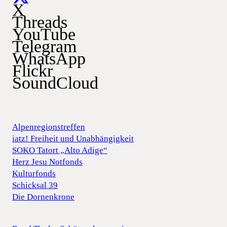
X
Threads
YouTube
Telegram
WhatsApp
Flickr
SoundCloud
Alpenregionstreffen
iatz! Freiheit und Unabhängigkeit
SOKO Tatort „Alto Adige“
Herz Jesu Notfonds
Kulturfonds
Schicksal 39
Die Dornenkrone