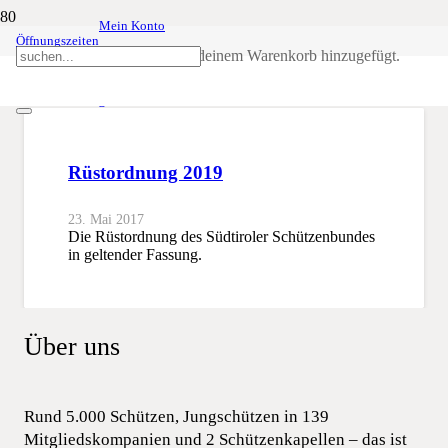
Mein Konto
Öffnungszeiten
Rüstordnung
Produkt
wurde deinem Warenkorb hinzugefügt.
SSB
Rüstordnung
Rüstordnung 2019
23. Mai 2017
Die Rüstordnung des Südtiroler Schützenbundes
in geltender Fassung.
Über uns
Rund 5.000 Schützen, Jungschützen in 139
Mitgliedskompanien und 2 Schützenkapellen – das ist