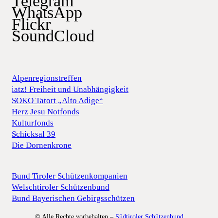
Telegram
WhatsApp
Flickr
SoundCloud
Alpenregionstreffen
iatz! Freiheit und Unabhängigkeit
SOKO Tatort „Alto Adige“
Herz Jesu Notfonds
Kulturfonds
Schicksal 39
Die Dornenkrone
Bund Tiroler Schützenkompanien
Welschtiroler Schützenbund
Bund Bayerischen Gebirgsschützen
© Alle Rechte vorbehalten –
Südtiroler Schützenbund