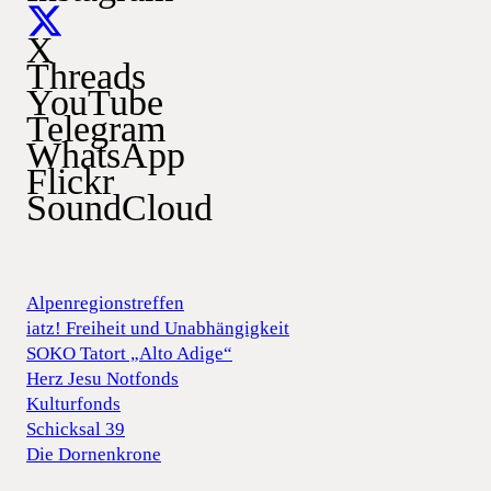
X
Threads
YouTube
Telegram
WhatsApp
Flickr
SoundCloud
Alpenregionstreffen
iatz! Freiheit und Unabhängigkeit
SOKO Tatort „Alto Adige“
Herz Jesu Notfonds
Kulturfonds
Schicksal 39
Die Dornenkrone