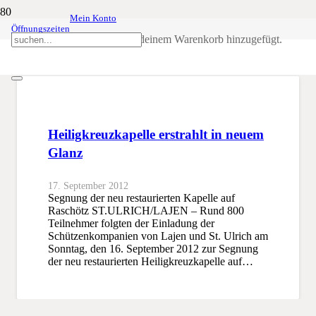
Mein Konto
Öffnungszeiten
Raschötz
Produkt
wurde deinem Warenkorb hinzugefügt.
SSB
Raschötz
Heiligkreuzkapelle erstrahlt in neuem
Glanz
17. September 2012
Segnung der neu restaurierten Kapelle auf
Raschötz ST.ULRICH/LAJEN – Rund 800
Teilnehmer folgten der Einladung der
Schützenkompanien von Lajen und St. Ulrich am
Sonntag, den 16. September 2012 zur Segnung
der neu restaurierten Heiligkreuzkapelle auf…