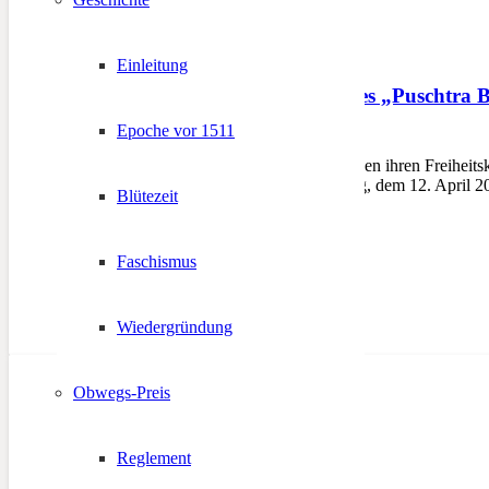
Einleitung
Würdiger Abschied des „Puschtra 
Epoche vor 1511
12. April 2025
LADIS – Die Südtiroler haben ihren Freiheits
Nordtirol wurde am Samstag, dem 12. April 20
Blütezeit
Faschismus
Wiedergründung
Obwegs-Preis
Reglement