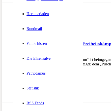
Herunterladen
Rundmail
Schützen trauern um Freiheitskämpf
Fahne hissen
21. Februar 2026
Die Ehrensalve
Der letzte der „Puschtra Buibm“ ist heimgeg
Freiheitskämpfer Siegfried Steger, dem „Pusch
Patriotismus
Statistik
RSS Feeds