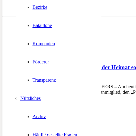
Bezirke
Bataillone
Kompanien
Förderer
Die Ketten zerrissen – der Heimat s
Transparenz
25. Februar 2026
TELFS/MÜHLEN IN TAUFERS – Am heutigen Mit
ehrenvolle Aufgabe, ihr Ehrenmitglied, den „
Nützliches
Archiv
Häufig gestellte Fragen