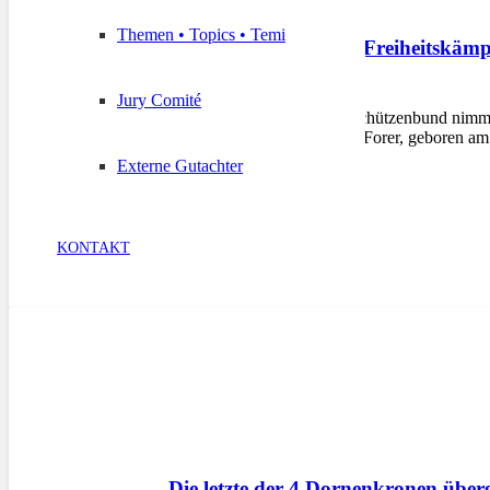
Themen • Topics • Temi
Schützen trauern um Freiheitskämp
5. Februar 2025
Jury Comité
BOZEN – Der Südtiroler Schützenbund nimmt 
tiefstes Mitgefühl aus. Sepp Forer, geboren
Externe Gutachter
KONTAKT
Die letzte der 4 Dornenkronen über