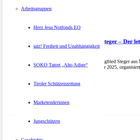
Arbeitsgruppen
Herz Jesu Notfonds EO
Besuch bei Siegfried Steger – Der l
iatz! Freiheit und Unabhängigkeit
4. Oktober 2025
TELFS – Der 86-jährige Siegfried Steger aus M
SOKO Tatort „Alto Adige“
Am Samstag, den 4. Oktober 2025, organisiert
Tiroler Schützenzeitung
Marketenderinnen
Jungschützen
Geschichte