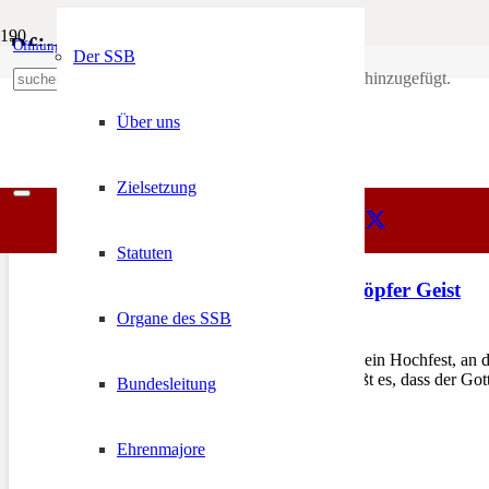
Pfingsten
Öffnungszeiten
Mein Konto
Der SSB
Produkt
wurde deinem Warenkorb hinzugefügt.
SSB
+39 0471 974 078
Pfingsten
Über uns
Zielsetzung
Statuten
Pfingsten: Komm Schöpfer Geist
Organe des SSB
20. Mai 2015
TIROL – Das Pfingstfest ist ein Hochfest, an 
Evangelium nach Lukas heißt es, dass der Gott
Bundesleitung
Ehrenmajore