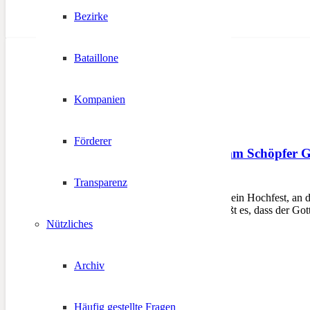
Bezirke
Bataillone
Kompanien
Förderer
Pfingsten 2014 – Komm Schöpfer G
Transparenz
6. Juni 2014
TIROL – Das Pfingstfest ist ein Hochfest, an 
Evangelium nach Lukas heißt es, dass der Gott
Nützliches
Archiv
Häufig gestellte Fragen