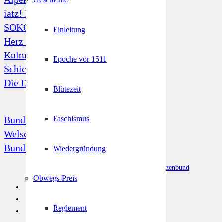
iatz! Freiheit und Unabhängigkeit
SOKO Tatort „Alto Adige“
Einleitung
Herz Jesu Notfonds
Kulturfonds
Epoche vor 1511
Schicksal 39
Die Dornenkrone
Blütezeit
Bund Tiroler Schützenkompanien
Faschismus
Welschtiroler Schützenbund
Bund Bayerischen Gebirgsschützen
Wiedergründung
© Alle Rechte vorbehalten –
Südtiroler Schützenbund
Obwegs-Preis
Reglement