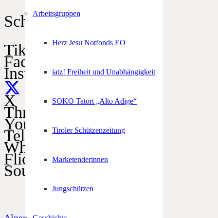
Arbeitsgruppen
Schützen im Netz
Herz Jesu Notfonds EO
TikTok
Facebook
Instagram
iatz! Freiheit und Unabhängigkeit
X
SOKO Tatort „Alto Adige“
Threads
YouTube
Tiroler Schützenzeitung
Telegram
WhatsApp
Flickr
Marketenderinnen
SoundCloud
Jungschützen
Alpenregionstreffen
Geschichte