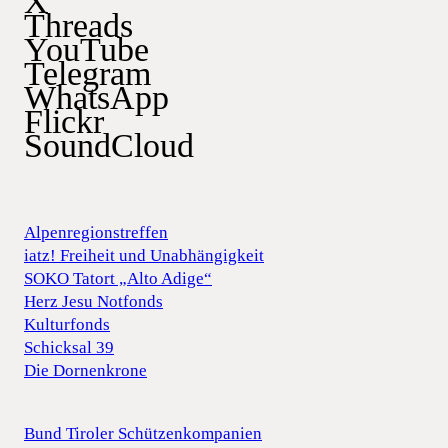
X
Threads
YouTube
Telegram
WhatsApp
Flickr
SoundCloud
Alpenregionstreffen
iatz! Freiheit und Unabhängigkeit
SOKO Tatort „Alto Adige“
Herz Jesu Notfonds
Kulturfonds
Schicksal 39
Die Dornenkrone
Bund Tiroler Schützenkompanien