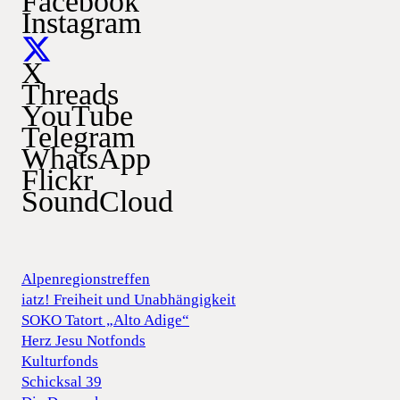
Facebook
Instagram
X
Threads
YouTube
Telegram
WhatsApp
Flickr
SoundCloud
Alpenregionstreffen
iatz! Freiheit und Unabhängigkeit
SOKO Tatort „Alto Adige“
Herz Jesu Notfonds
Kulturfonds
Schicksal 39