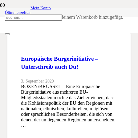
Mein Konto
Öffnungszeiten
Nationale Regionen
Produkt
wurde deinem Warenkorb hinzugefügt.
SSB
Nationale Regionen
Europäische Bürgerinitiative –
Unterschreib auch Du!
3. September 2020
BOZEN/BRÜSSEL – Eine Europäische
Bürgerinitiative aus mehreren EU-
Mitgliedsstaaten möchte das Ziel erreichen, dass
die Kohäsionspolitik der EU den Regionen mit
nationalen, ethnischen, kulturellen, religiösen
oder sprachlichen Besonderheiten, die sich von
denen der umliegenden Regionen unterscheiden,
…