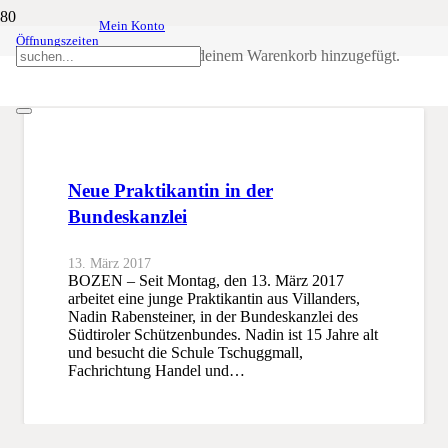
Mein Konto
Öffnungszeiten
Nadin Rabensteiner
Produkt
wurde deinem Warenkorb hinzugefügt.
SSB
Nadin Rabensteiner
Neue Praktikantin in der
Bundeskanzlei
13. März 2017
BOZEN – Seit Montag, den 13. März 2017
arbeitet eine junge Praktikantin aus Villanders,
Nadin Rabensteiner, in der Bundeskanzlei des
Südtiroler Schützenbundes. Nadin ist 15 Jahre alt
und besucht die Schule Tschuggmall,
Fachrichtung Handel und…