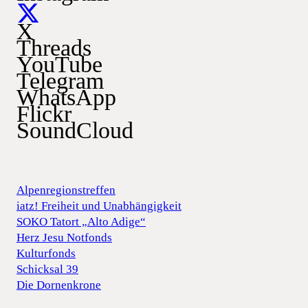
X
Threads
YouTube
Telegram
WhatsApp
Flickr
SoundCloud
Alpenregionstreffen
iatz! Freiheit und Unabhängigkeit
SOKO Tatort „Alto Adige“
Herz Jesu Notfonds
Kulturfonds
Schicksal 39
Die Dornenkrone