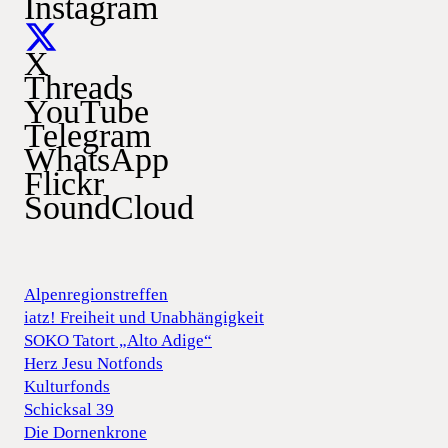
Instagram
X
Threads
YouTube
Telegram
WhatsApp
Flickr
SoundCloud
Alpenregionstreffen
iatz! Freiheit und Unabhängigkeit
SOKO Tatort „Alto Adige“
Herz Jesu Notfonds
Kulturfonds
Schicksal 39
Die Dornenkrone