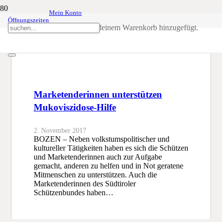
Mein Konto
Öffnungszeiten
Mukoviszidose
Produkt
wurde deinem Warenkorb hinzugefügt.
SSB
Mukoviszidose
Marketenderinnen unterstützen
Mukoviszidose-Hilfe
2. November 2017
BOZEN – Neben volkstumspolitischer und
kultureller Tätigkeiten haben es sich die Schützen
und Marketenderinnen auch zur Aufgabe
gemacht, anderen zu helfen und in Not geratene
Mitmenschen zu unterstützen. Auch die
Marketenderinnen des Südtiroler
Schützenbundes haben…