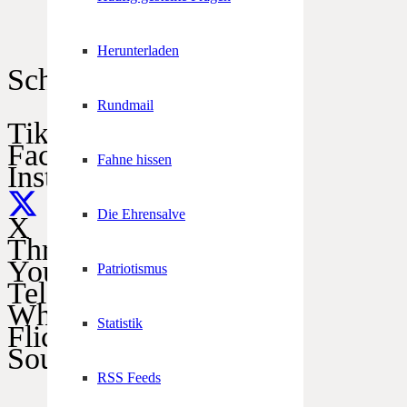
Herunterladen
Schützen im Netz
Rundmail
TikTok
Facebook
Fahne hissen
Instagram
Die Ehrensalve
X
Threads
YouTube
Patriotismus
Telegram
WhatsApp
Statistik
Flickr
SoundCloud
RSS Feeds