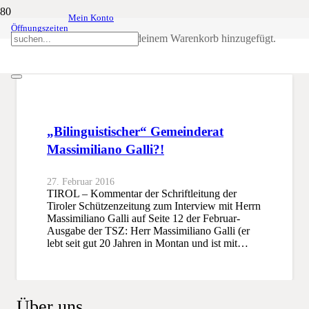
Mein Konto
Öffnungszeiten
Massimiliano Galli
Produkt
wurde deinem Warenkorb hinzugefügt.
SSB
Massimiliano Galli
„Bilinguistischer“ Gemeinderat
Massimiliano Galli?!
27. Februar 2016
TIROL – Kommentar der Schriftleitung der
Tiroler Schützenzeitung zum Interview mit Herrn
Massimiliano Galli auf Seite 12 der Februar-
Ausgabe der TSZ: Herr Massimiliano Galli (er
lebt seit gut 20 Jahren in Montan und ist mit…
Über uns