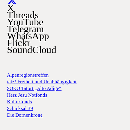
X
Threads
YouTube
Telegram
WhatsApp
Flickr
SoundCloud
Alpenregionstreffen
iatz! Freiheit und Unabhängigkeit
SOKO Tatort „Alto Adige“
Herz Jesu Notfonds
Kulturfonds
Schicksal 39
Die Dornenkrone