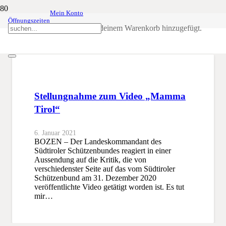
Mein Konto
Öffnungszeiten
Mamma Tirol
Produkt
wurde deinem Warenkorb hinzugefügt.
SSB
Mamma Tirol
Stellungnahme zum Video „Mamma
Tirol“
6. Januar 2021
BOZEN – Der Landeskommandant des
Südtiroler Schützenbundes reagiert in einer
Aussendung auf die Kritik, die von
verschiedenster Seite auf das vom Südtiroler
Schützenbund am 31. Dezember 2020
veröffentlichte Video getätigt worden ist. Es tut
mir…