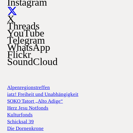
Instagram
X
Threads
YouTube
Telegram
WhatsApp
Flickr
SoundCloud
Alpenregionstreffen
iatz! Freiheit und Unabhängigkeit
SOKO Tatort „Alto Adige“
Herz Jesu Notfonds
Kulturfonds
Schicksal 39
Die Dornenkrone