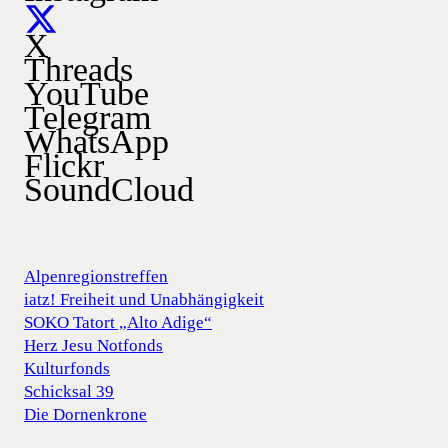
X
Threads
YouTube
Telegram
WhatsApp
Flickr
SoundCloud
Alpenregionstreffen
iatz! Freiheit und Unabhängigkeit
SOKO Tatort „Alto Adige“
Herz Jesu Notfonds
Kulturfonds
Schicksal 39
Die Dornenkrone