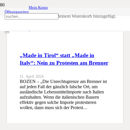
Mein Konto
Öffnungszeiten
Made in Italy
Produkt
wurde deinem Warenkorb hinzugefügt.
SSB
Made in Italy
„Made in Tirol“ statt „Made in
Italy“: Nein zu Protesten am Brenner
11. April 2024
BOZEN – „Die Unrechtsgrenze am Brenner ist
auf jeden Fall der gänzlich falsche Ort, um
ausländische Lebensmittelimporte nach Italien
aufzuhalten. Wenn die italienischen Bauern
effektiv gegen solche Importe protestieren
wollen, dann muss sich der Protest…