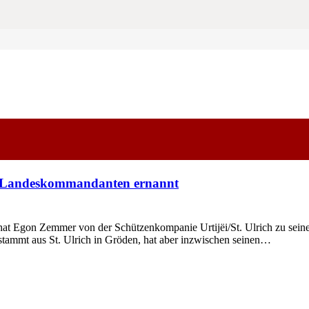
 Landeskommandanten ernannt
Egon Zemmer von der Schützenkompanie Urtijëi/St. Ulrich zu seinem
ammt aus St. Ulrich in Gröden, hat aber inzwischen seinen…