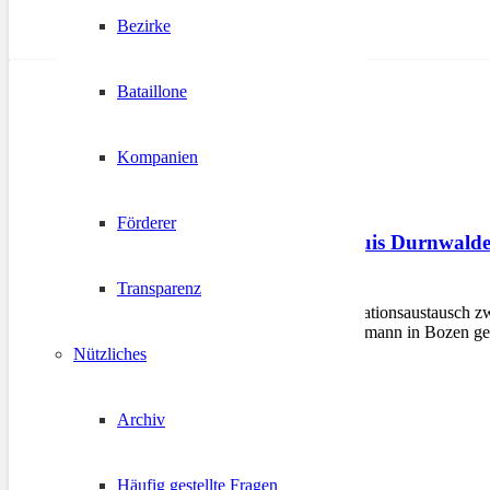
Bezirke
Bataillone
Kompanien
Förderer
Landeshauptmann Luis Durnwalder 
Transparenz
2. Oktober 2012
BOZEN – Zu einem Informationsaustausch zw
Oktober 2012 im Palais Widmann in Bozen g
Nützliches
Archiv
Häufig gestellte Fragen