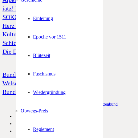
iatz! Freiheit und Unabhängigkeit
SOKO Tatort „Alto Adige“
Einleitung
Herz Jesu Notfonds
Kulturfonds
Epoche vor 1511
Schicksal 39
Die Dornenkrone
Blütezeit
Bund Tiroler Schützenkompanien
Faschismus
Welschtiroler Schützenbund
Bund Bayerischen Gebirgsschützen
Wiedergründung
© Alle Rechte vorbehalten –
Südtiroler Schützenbund
Obwegs-Preis
Reglement