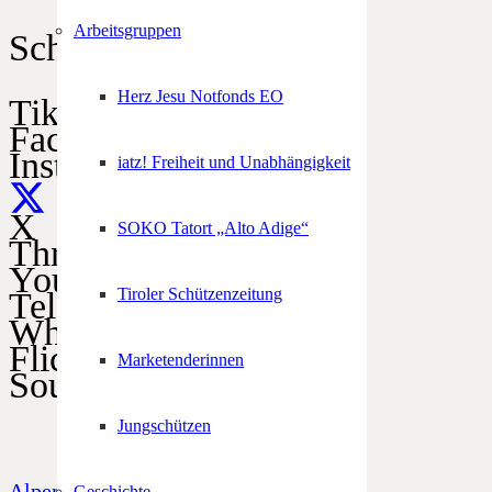
Arbeitsgruppen
Schützen im Netz
Herz Jesu Notfonds EO
TikTok
Facebook
Instagram
iatz! Freiheit und Unabhängigkeit
X
SOKO Tatort „Alto Adige“
Threads
YouTube
Tiroler Schützenzeitung
Telegram
WhatsApp
Flickr
Marketenderinnen
SoundCloud
Jungschützen
Alpenregionstreffen
Geschichte