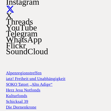
Instagram
X
Threads
YouTube
Telegram
WhatsApp
Flickr
SoundCloud
Alpenregionstreffen
iatz! Freiheit und Unabhängigkeit
SOKO Tatort „Alto Adige“
Herz Jesu Notfonds
Kulturfonds
Schicksal 39
Die Dornenkrone