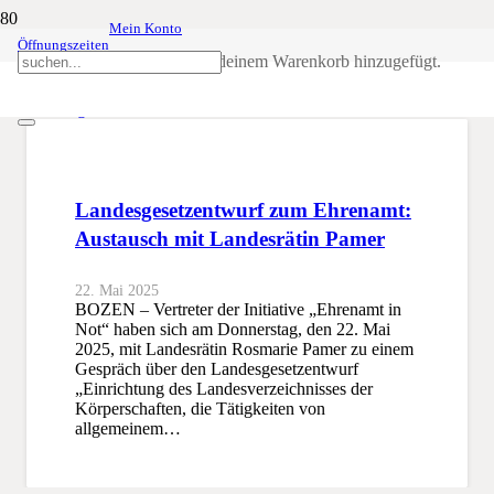
Mein Konto
Öffnungszeiten
Landesgesetzentwurf
Produkt
wurde deinem Warenkorb hinzugefügt.
SSB
Landesgesetzentwurf
Landesgesetzentwurf zum Ehrenamt:
Austausch mit Landesrätin Pamer
22. Mai 2025
BOZEN – Vertreter der Initiative „Ehrenamt in
Not“ haben sich am Donnerstag, den 22. Mai
2025, mit Landesrätin Rosmarie Pamer zu einem
Gespräch über den Landesgesetzentwurf
„Einrichtung des Landesverzeichnisses der
Körperschaften, die Tätigkeiten von
allgemeinem…